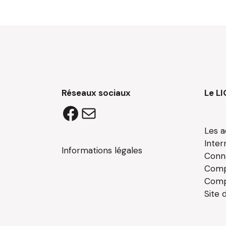
Réseaux sociaux
Le LI
Facebook
E-
Les a
mail
Inter
Informations légales
Conna
Comp
Comp
Site