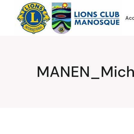
Aller
au
contenu
Acc
MANEN_Mich